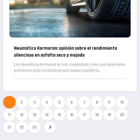
Neumático Kormoran: opinión sobre el rendimiento
silencioso en asfalto seco y mojado
Los neumáticos Kormoran se han consolidado como una alternativa
económica para conductores que buscan equilibrio…
1
2
3
4
5
6
7
8
9
10
11
12
13
14
15
16
17
18
19
20
21
22
23