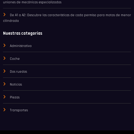
uniones de mecánicos especializados
De A1 a A2: Descubre las características de cada permiso para motos de menor
cilindrada
Nuestras categorías
Administrativo
Coche
Dos ruedas
Noticias
Piezas
Transportes