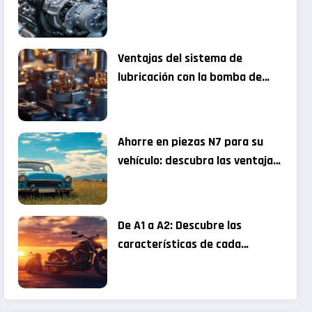
motorización
Ventajas del sistema de
lubricación con la bomba de
aceite grupo Sofim
Ahorre en piezas N7 para su
vehículo: descubra las ventajas
de comprar en uniones de
mecánicos especializados
De A1 a A2: Descubre las
características de cada
permiso para motos de menor
cilindrada