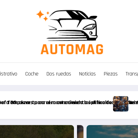
strativo
Coche
Dos ruedas
Noticias
Piezas
Trans
a de lubricación con la bomba de aceite grupo Sofim
Ahorre en piezas N7 pa