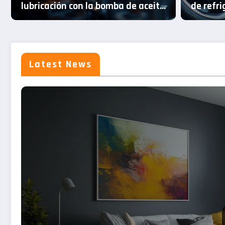
lubricación con la bomba de aceite
de refri
de mecánicos espec
grupo Sofim
termost
Latest News