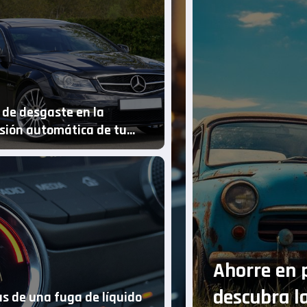
 de desgaste en la
sión automática de tu
s Clase B
 para su vehículo:
Tod
jas de comprar en uniones
comp
s de una fuga de líquido