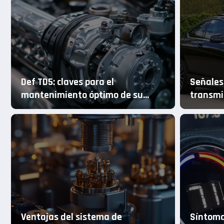
Def TD5: claves para el
Señales
mantenimiento óptimo de su
transmi
motorización
Mercede
n con la
Ahorre en piezas N7
descubra las venta
Ventajas del sistema de
Síntoma