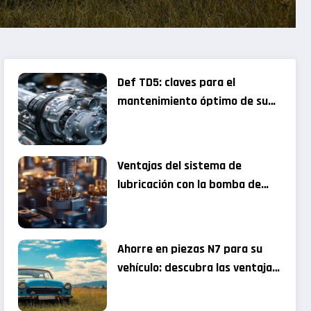
ergibles en 2022
Def TD5: claves para el
mantenimiento óptimo de su
motorización
Ventajas del sistema de
lubricación con la bomba de
aceite grupo Sofim
Ahorre en piezas N7 para su
vehículo: descubra las ventajas
de comprar en uniones de
mecánicos especializados