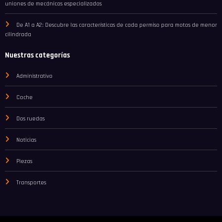
uniones de mecánicos especializados
De A1 a A2: Descubre las características de cada permiso para motos de menor
cilindrada
Nuestras categorías
Administrativo
Coche
Dos ruedas
Noticias
Piezas
Transportes