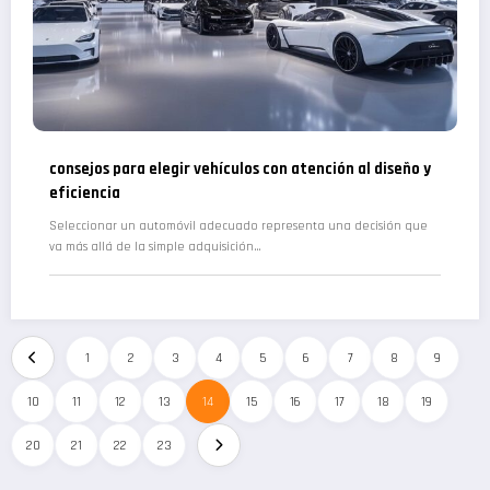
consejos para elegir vehículos con atención al diseño y
eficiencia
Seleccionar un automóvil adecuado representa una decisión que
va más allá de la simple adquisición…
1
2
3
4
5
6
7
8
9
10
11
12
13
14
15
16
17
18
19
20
21
22
23